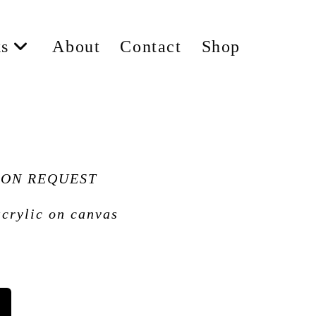
s
About
Contact
Shop
 ON REQUEST
acrylic on canvas