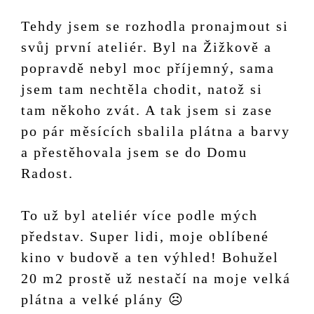
Tehdy jsem se rozhodla pronajmout si
svůj první ateliér. Byl na Žižkově a
popravdě nebyl moc příjemný, sama
jsem tam nechtěla chodit, natož si
tam někoho zvát. A tak jsem si zase
po pár měsících sbalila plátna a barvy
a přestěhovala jsem se do Domu
Radost.
To už byl ateliér více podle mých
představ. Super lidi, moje oblíbené
kino v budově a ten výhled! Bohužel
20 m2 prostě už nestačí na moje velká
plátna a velké plány ☹️