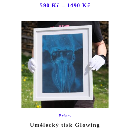
590
Kč
–
1490
Kč
Printy
Umělecký tisk Glowing