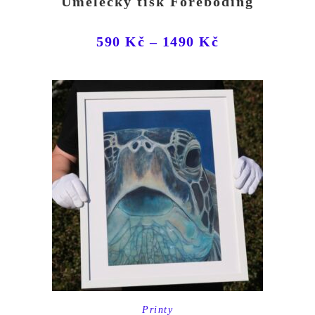
Umělecký tisk Foreboding
590
Kč
–
1490
Kč
Printy