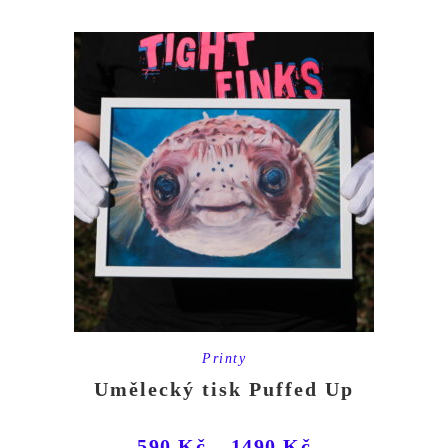
Printy
Umělecký tisk Puffed Up
590
Kč
–
1490
Kč