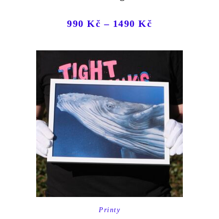
990
Kč
–
1490
Kč
Printy