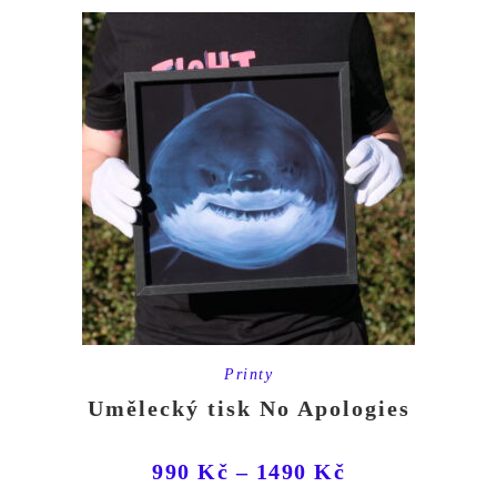
Printy
Umělecký tisk No Apologies
990
Kč
–
1490
Kč