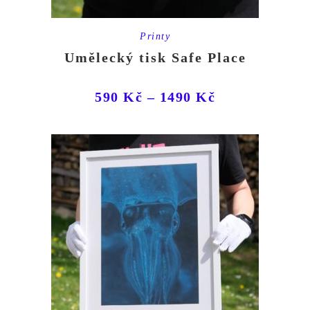
Printy
Umělecký tisk Safe Place
590
Kč
–
1490
Kč