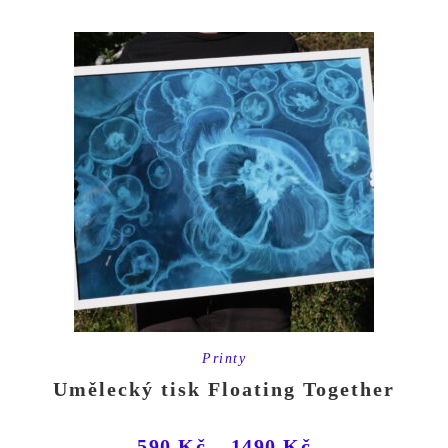
Printy
Umělecký tisk Floating Together
590
Kč
–
1490
Kč