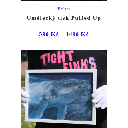
Printy
Umělecký tisk Puffed Up
590
Kč
–
1490
Kč