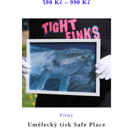
590
Kč
–
990
Kč
Printy
Umělecký tisk Safe Place