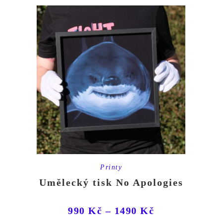
Printy
Umělecký tisk No Apologies
990
Kč
–
1490
Kč