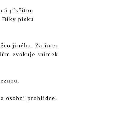
 má písčitou
. Díky písku
něco jiného. Zatímco
elům evokuje snímek
leznou.
na osobní prohlídce.