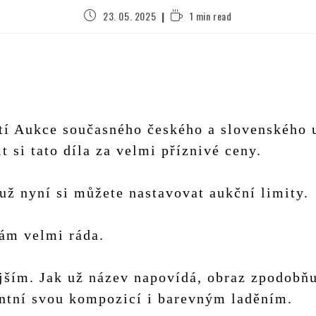
23. 05. 2025
1 min read
stí Aukce současného českého a slovenského 
t si tato díla za velmi příznivé ceny.
 už nyní si můžete nastavovat aukční limity.
mám velmi ráda.
jším. Jak už název napovídá, obraz zpodobň
antní svou kompozicí i barevným laděním.