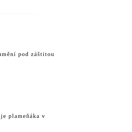
umění pod záštitou
uje plameňáka v