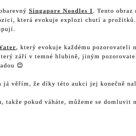
robarevný
Singapore Noodles I
. Tento obraz
ci, která evokuje explozi chutí a prožitků
upují.
Water
, který evokuje každému pozorovateli 
který září v temné hlubině, jiným pozorovat
ladou 😊
a já věřím, že díky této aukci jej konečně na
ru, takže pokud váháte, můžeme se domluvit 